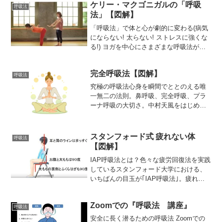
方を得られるのが最大の特徴で
ケリー・マクゴニガルの「呼吸
呼吸法
す。 【バーゲン本】アロマ...
法」【図解】
「呼吸法」で体と心が劇的に変わる(病気
にならない! 太らない! ストレスに強くな
る!) ヨガを中心にさまざまな呼吸法が紹
介されている。作者：ケリー・マクゴニ
ガル、小林弘幸、島本麻衣子、椎名由
完全呼吸法【図解】
紀、古久澤靖夫、ドリアン助川 ほか発
呼吸法
刊日：20１3...
究極の呼吸法心身を瞬間でととのえる唯
一無二の法則。鼻呼吸、完全呼吸、プラ
ーナ呼吸の大切さ。中村天風をはじめ思
想家や知識人に愛されてきた「呼吸法」
の原点、完全翻訳化！「引き寄せの法
則」の元祖、ウィリアム・Ｗ．アトキン
スタンフォード式 疲れない体
呼吸法
ソンがペンネームで書いた名...
【図解】
IAP呼吸法とは？色々な疲労回復法を実践
しているスタンフォード大学における、
いちばんの目玉が｢IAP呼吸法｣。疲れて
いる選手も、ケガでリハビリ中の選手
も、慢性的な痛みがある選手も、必ずIAP
Zoomでの『呼吸法 講座』
呼吸法を実践すれば驚異的にレカバリー
呼吸法
が可能な呼吸方...
安全に長く潜るための呼吸法 Zoomでの