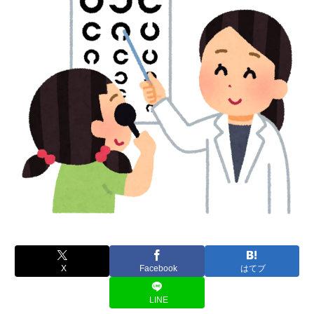
X
Facebook
はてブ
LINE