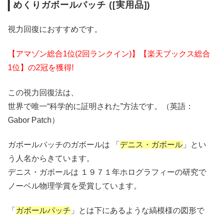
めくりガボールパッチ ([実用品])
視力回復におすすめです。
【アマゾン総合1位(2回ランクイン)】【楽天ブックス総合
1位】の2冠を獲得!
この視力回復法は、
世界で唯一“科学的に証明された”方法です。（英語：
Gabor Patch）
ガボールパッチのガボールは 「
デニス・ガボール
」とい
う人名からきています。
デニス・ガボールは １９７１年ホログラフィーの研究で
ノーベル物理学賞を受賞しています。
「
ガボールパッチ
」とは下にあるような縞模様の図形で