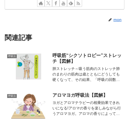
mon
関連記事
呼吸筋“シクソトロピー”ストレッ
呼吸法
チ【図解】
肺ストレッチ～吸う筋肉のストレッチ肺
のまわりの筋肉は歳とともにどうしても
硬くなって、その結果、「呼吸の回数」
が増えてしまう傾向があります。しか
し、「肺ストレッチ」を行って、肺の動
アロマヨガ呼吸法【図解】
きが本来のしなやかさを取り戻すと、逆
呼吸法
に呼吸の回数は少なくなって...
ヨガとアロマテラピーの相乗効果できれ
いになる!アロマの香りを楽しみながら行
うアロマヨガ。アロマの香りによって呼
吸が深くとれるため、「アロマで得られ
る効果」と「ヨガで得られる効果」の両