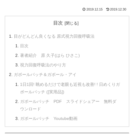
2019.12.15
2019.12.30
目次
目がどんどん良くなる 原式視力回復呼吸法
目次
著者紹介 原 久子(はら ひさこ)
視力回復呼吸法のやり方
ガボールパッチ＆ガボール・アイ
1日1回! 眺めるだけで老眼も近視も改善! ! 日めくりガ
ボールパッチ ([実用品])
ガボールパッチ PDF スライドシェアー 無料ダ
ウンロード
ガボールパッチ Youtube動画