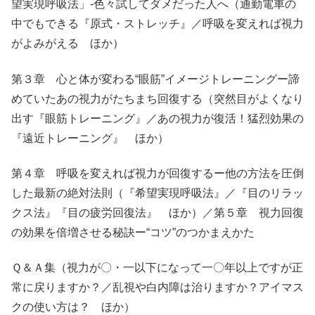
望実現呼吸法」-色々試してダメだった人へ（通勤電車の
中でもできる『原式・ストレッチ』／呼吸を変えれば視力
がよみがえる ほか）
第３章 心と体が変わる“眼筋”イメージトレーニングー諦
めていたあの視力がたちまち回復する（突然目がよくなり
出す『眼筋トレーニング』／あの視力が復活！猛烈効果の
『遠近トレーニング』 ほか）
第４章 呼吸を変えれば視力が回復するー他の方法を圧倒
した最新の絶対法則（『希望実現呼吸法』／『目のリラッ
クス法』『目の疲労回復法』 ほか）／第５章 視力回復
の効果を倍増させる秘訣ー“コツ”のつかまえかた
Ｑ＆Ａ集（視力が〇・一以下になって一〇年以上ですが正
常に戻りますか？／乱視や白内障は治りますか？アイマス
クの使い方は？ ほか）