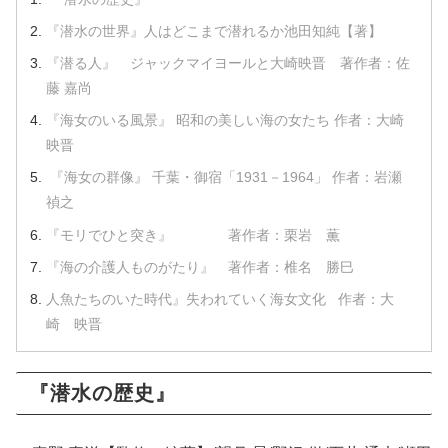
『潜水の世界』 人はどこまで潜れるか 池田知純【著】
『潜る人』 ジャックマイヨールと大崎映晋 著作者：佐
藤 嘉尚
『海女のいる風景』 昭和の美しい海の女たち 作者：大崎
映晋
『海女の群像』 千葉・御宿「1931－1964」 作者：岩瀬
禎之
『モリでひと突き』 著作者：栗岩 薫
『海の介護人ものがたり』 著作者：椎名 勝巳
人魚たちのいた時代』 失われていく海女文化 作者：大
崎 映晋
『潜水の歴史』