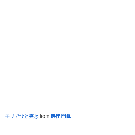
モリでひと突き
from
博行 門眞