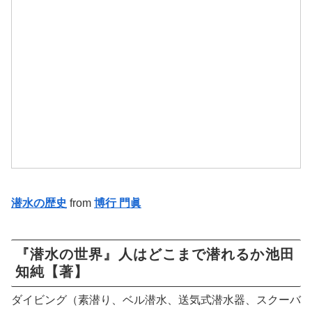
潜水の歴史
from
博行 門眞
『潜水の世界』 人はどこまで潜れるか 池田
知純【著】
ダイビング（素潜り、ベル潜水、送気式潜水器、スクーバ