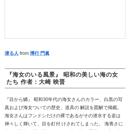
潜る人
from
博行 門眞
『海女のいる風景』 昭和の美しい海の女
たち 作者：大崎 映晋
『目から鱗』 昭和30年代の海女さんのカラー、白黒の写
真および海女ついての歴史、道具の 解説を図解で掲載。
海女さんはフンドシだけの裸であるがその潜水する姿は
神々しく輝いて、目を釘付 けされてしまった。 海青さに