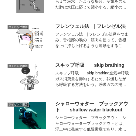
らえて潜水したような場合、空気を含ん
だ肺は水圧に応じて縮小する。縮小の限
度を超えると外界に対して肺内圧が陰圧
となることで生ずるスクィーズをい
う。 このスクィーズのため、30m以上
フレンツェル法 | フレンゼル法
ダイビング用語
は息こらえでは潜降できない...
フレンツェル法 | フレンゼル法鼻をつま
み、舌根部の喉の 筋肉を使って、舌根
を上に持ち上げるような運動をすること
によって空気を鼻咽腔側へ圧縮して送り
込み、その結果耳管へ空気を送り込む方
法。 他にあくびをするときのような喉
スキップ呼吸 skip brathing
ダイビング用語
の筋肉の動きや、ア...
スキップ呼吸 skip brathing空気や呼吸
ガス消費量を節約するため、我慢しなが
ら呼吸する方法をいう。呼吸ガスの消費
は、体内の酸素消費量によって決まる。
興奮やストレス、あるいは運動量が増え
れば酸素消費量が増加する。呼吸を我慢
シャローウォター ブラックアウ
ダイビング用語
すると一...
ト shallow water blackout
シャローウォター ブラックアウト シ
ャローウォーターブラックアウトとは、
浮上中に発生する低酸素症であり、水面
に近づいて失神することをいう。 ダイ