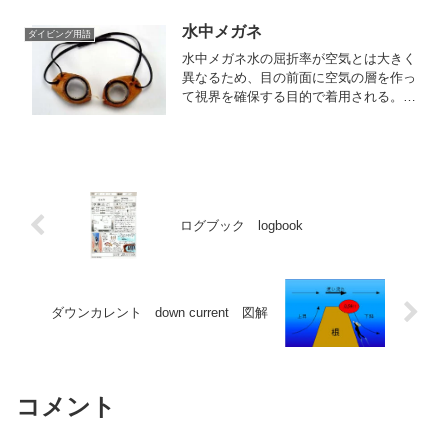
バーが浮上するに従って、肺は膨張し肺
水中メガネ
の中の気圧が低下して酸素分圧も低下す
ダイビング用語
る｡そのため肺から供給さ...
水中メガネ水の屈折率が空気とは大きく
異なるため、目の前面に空気の層を作っ
て視界を確保する目的で着用される。ま
た、海水による刺激から目を保護する効
果もある。水中で視力矯正用眼鏡が使用
できない場合に使われることもある。木
製のゴーグルはペルシャの...
ログブック logbook
ダウンカレント down current 図解
コメント