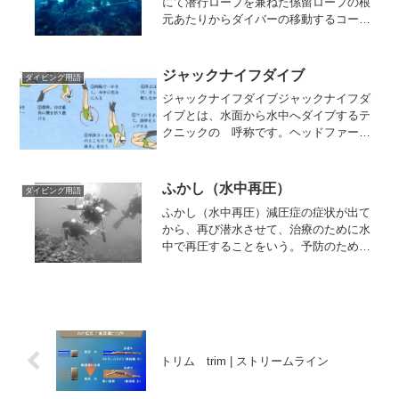
にて潜行ロープを兼ねた係留ロープの根
元あたりからダイバーの移動するコース
を示すガイドラインが張り巡らせている
ところが多い。水中にラインを引いてラ
ンドマークすることは迷わないで出発点
ジャックナイフダイブ
ダイビング用語
に戻る、最も有効な手段で...
ジャックナイフダイブジャックナイフダ
イブとは、水面から水中へダイブするテ
クニックの 呼称です。ヘッドファース
トダイブとも呼ばれるケースがありま
す。ジャックナイフのように体を折り曲
げる形態から名づけられている。 ①水
ふかし（水中再圧）
ダイビング用語
面にうつぶせの状態で、呼吸...
ふかし（水中再圧）減圧症の症状が出て
から、再び潜水させて、治療のために水
中で再圧することをいう。予防のための
減圧停止とは異なる。直接海に潜水させ
るから、海の状況、本人の病状などで、
再圧が不十分であったり、水中でさらに
窒素が蓄積する危険性があ...
トリム trim | ストリームライン