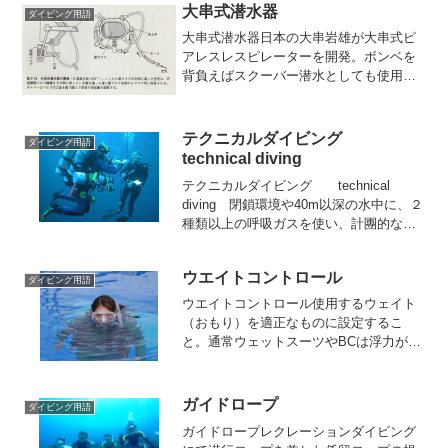
大串式潜水器
ダイビング用語
大串式潜水器日本の大串岩雄が大串式ピ
アレスレスピレーターを開発。ボンベを
背負えばスクーバー潜水としても使用で
きた、ダイバーは、自分の鼻から吸気
し、口を噛むことにより空気のオンとオ
フの切り替える。これを使用し地中海の
テクニカルダイビング
ダイビング用語
８０ｍ下に沈没した『八坂丸...
technical diving
テクニカルダイビング technical
diving 閉鎖環境や40m以深の水中に、２
種類以上の呼吸ガスを使い、計團的な滅
圧停止を伴うスクーバ潜水をいう。 自
給器潜水が原則なので、送気式システム
ウエイトコントロール
での潜水をテクニカルダイピングとはい
ダイビング用語
わない...
ウエイトコントロール使用するウェイト
（おもり）を適正なものに設定するこ
と。通常ウェットスーツやBCは浮力があ
るため、水面に浮いてしまいます。その
ため、海中に沈むようにするためにダイ
バーはウェイトベルトにウェイトを付け
ガイドロープ
ダイビング用語
て沈むようにします。タン...
ガイドロープレクレーションダイビング