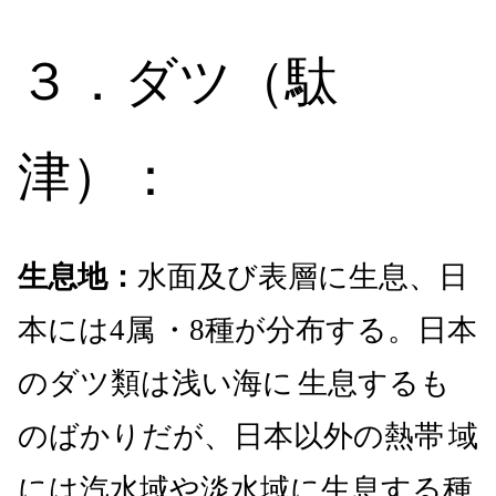
３．ダツ（
駄
津）
：
生息地：
水面及び表層に生息、日
本には4属
・8種が分布する。日本
のダツ類は浅い海に
生息するも
のばかりだが、日本以外の熱帯
域
には汽水域や淡水域に生息する種