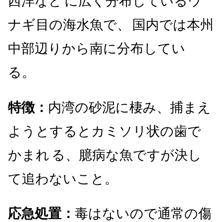
西洋など
に広く分布しているウ
ナギ目の海水魚で、
国内では本州
中部辺りから南に分布してい
る。
特徴：
内湾の砂泥に棲み、捕まえ
ようとするとカミソリ状の歯で
かまれ
る、臆病な魚ですが決し
て追わないこと。
応急処置：
毒はないので通常の傷