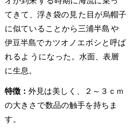
オが到来
する時期に海流に乗っ
てきて、浮き袋の見
た目が烏帽子
に似ていることから三浦半島
や
伊豆半島でカツオノエボシと呼ば
れるよ
うになった。水面、表層
に生息。
特徴：
外見は美しく、２～３ｃｍ
の大きさで数品の触手を持ちま
す。