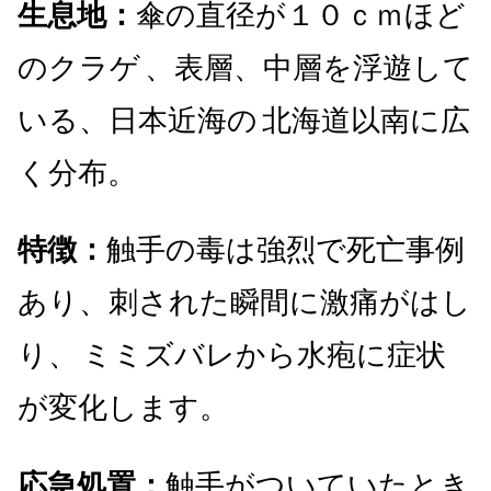
生息地：
傘の直径が１０ｃｍほど
のクラゲ
、表層、中層を浮遊して
いる、日本近海の
北海道以南に広
く分布。
特徴：
触手の毒は強烈で死亡事例
あり、刺された瞬間に激痛がはし
り、
ミミズバレから水疱に症状
が変化します。
応急処置：
触手がついていたとき