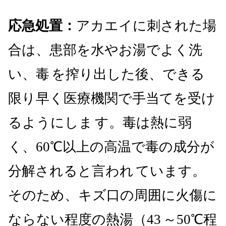
応急処置：
アカエイに刺された場
合は、患部を水やお湯でよく洗
い、毒
を搾り出した後、できる
限り早く医療機関で手当てを受け
るようにしま
す。毒は熱に弱
く、60℃以上の高温で毒の成分が
分解されると言われ
ています。
そのため、キズ口の周囲に火傷に
ならない程度の熱湯（43
～50℃程