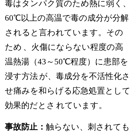
毒はタンパク質のため熱に弱く、
60℃以上の高温で毒の成分が分解
されると言われています。その
ため
、火傷にならない程度の高
温熱湯（43～50℃程度）に患部を
浸す方法
が、毒成分を不活性化さ
せ痛みを和らげる応急処置として
効果的だとさ
れています。
事故防止：
触らない、刺されても