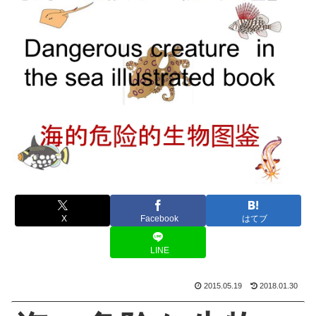
X
Facebook
はてブ
LINE
2015.05.19
2018.01.30