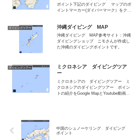
ポイント下記のダイビング マップのポ
イントマーカー(ダイバーマーク）をクリ
ックすると左図の動画と詳細ポイント情
報、現地ショップのわかりやすいダイビ
沖縄ダイビング MAP
ングポイントMapへのLinkが表示されま
ダイビングツアー
す。近畿のポイ...
沖縄ダイビング MAP参考サイト：沖縄
ダイビングショップ ニモさんが作成し
た沖縄のダイビングポイントです。
ミクロネシア ダイビングツア
ダイビングツアー
ー
ミクロネシアの ダイビングツアー ミ
クロネシアのダイビングツアー ポイン
トの紹介をGoogle MapとYoutube動画及
び各現地の日本人ショップの情報を含め
て紹介しています。下記のダイビングツ
アー マップのポイントマーカー(ダイバ
ーマー...
中国のシュノーケリング ダイビング
ポイント