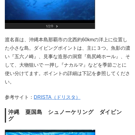
渡名喜は、沖縄本島那覇市の北西約60kmの洋上に位置し
た小さな島。ダイビングポイントは、主に３つ。魚影の濃
い『五六ノ崎』、見事な造形の洞窟『島尻崎ホール』、そ
して、大物狙いで 一押し『ナカルマ』などを季節ごとに
使い分けてます。ポイントの詳細は下記を参照してくださ
い。
参考サイト：
DRISTA（ドリスタ）
沖縄 粟国島 シュノーケリング ダイビン
グ