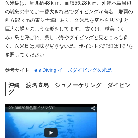
久米島は、周囲約48ｋｍ、面積56.28ｋ㎡、沖縄本島周辺
の離島の中では一番大きな島でダイビングが有名。那覇の
西方92ｋｍの東シナ海にあり、久米島を空から見下すと
巨大な蝶々のような形をしてます。 古くは、球美（く
み）島と呼ばれ、美しい海やダイビングと見どころも多
く、久米島は興味が尽きない島。ポイントの詳細は下記を
参照してください。
参考サイト：
e’s Diving イーズダイビング久米島
沖縄 渡名喜島 シュノーケリング ダイビン
グ