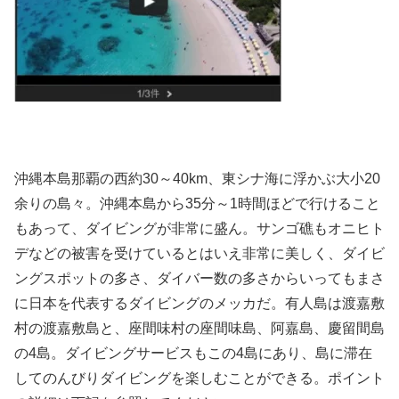
沖縄本島那覇の西約30～40km、東シナ海に浮かぶ大小20
余りの島々。沖縄本島から35分～1時間ほどで行けること
もあって、ダイビングが非常に盛ん。サンゴ礁もオニヒト
デなどの被害を受けているとはいえ非常に美しく、ダイビ
ングスポットの多さ、ダイバー数の多さからいってもまさ
に日本を代表するダイビングのメッカだ。有人島は渡嘉敷
村の渡嘉敷島と、座間味村の座間味島、阿嘉島、慶留間島
の4島。ダイビングサービスもこの4島にあり、島に滞在
してのんびりダイビングを楽しむことができる。ポイント