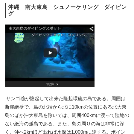
沖縄 南大東島 シュノーケリング ダイビン
グ
サンゴ礁が隆起して出来た隆起環礁の島である。周囲は
断崖絶壁で、島の北端から北に10kmの位置にある北大東
島のほか沖大東島を除いては、周囲400kmに渡って陸地の
ない絶海の孤島である。また、島の周りの海は非常に深
く、沖へ2kmほど出れば水深は1,000mに達する。ポイン